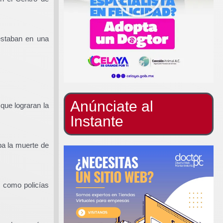
estaban en una
Anúnciate al
 que lograran la
Instante
a la muerte de
o como policías