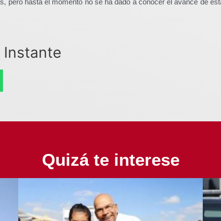
es, pero hasta el momento no se ha dado a conocer el avance de esta
 Instante
Quizá te interese