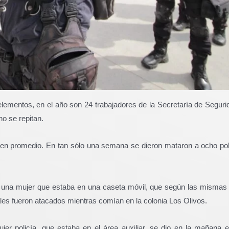
elementos, en el año son 24 trabajadores de la Secretaría de Segur
o se repitan.
en promedio. En tan sólo una semana se dieron mataron a ocho poli
, una mujer que estaba en una caseta móvil, que según las mismas
les fueron atacados mientras comían en la colonia Los Olivos.
er policía, que estaba en el área auxiliar, se dio en la mañana 