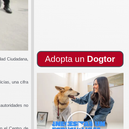
Adopta un
Dogtor
idad Ciudadana,
cías, una cifra
 autoridades no
en el Centro de