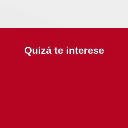
Quizá te interese
SGG identifica y atiende de manera
oportuna casos de violencia contra
niñas, adolescentes y mujeres.