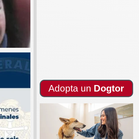
Adopta un
Dogtor