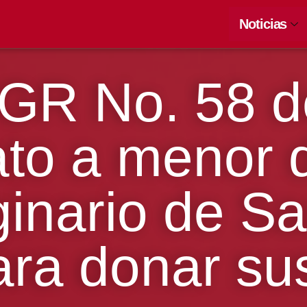
Noticias
GR No. 58 d
to a menor 
ginario de S
ara donar su