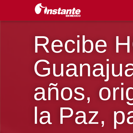
Recibe H
Guanajua
años, ori
la Paz, p