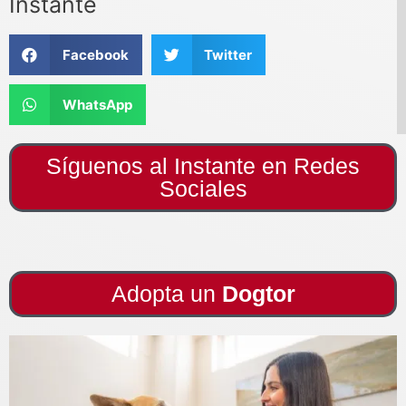
Instante
Facebook
Twitter
WhatsApp
Síguenos al Instante en Redes
Sociales
Adopta un
Dogtor